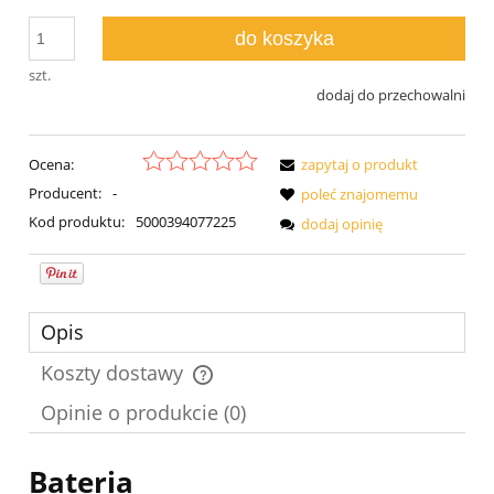
do koszyka
szt.
dodaj do przechowalni
Ocena:
zapytaj o produkt
Producent:
-
poleć znajomemu
Kod produktu:
5000394077225
dodaj opinię
Opis
Koszty dostawy
Cena nie zawiera ewentualnych kosztów płatności
Opinie o produkcie (0)
B
ateria