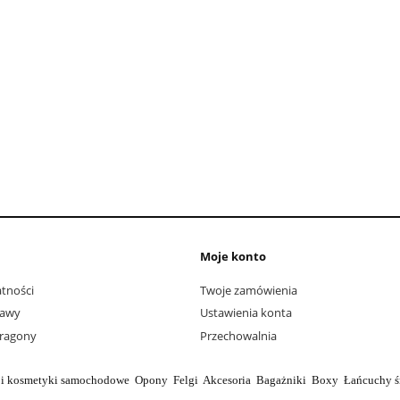
Moje konto
tności
Twoje zamówienia
tawy
Ustawienia konta
aragony
Przechowalnia
a i kosmetyki samochodowe Opony Felgi Akcesoria Bagażniki Boxy Łańcuchy śn