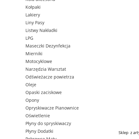
Kołpaki
Lakiery
Liny Pasy
Listwy Nakładki
LPG
Maseczki Dezynfekcja
Mierniki
Motocyklowe
Narzędzia Warsztat
Odświeżacze powietrza
Oleje
Opaski zaciskowe
Opony
Opryskiwacze Pianownice
Oświetlenie
Płyny do spryskiwaczy
Płyny Dodatki
Sklep z ar
Pokrowce Maty