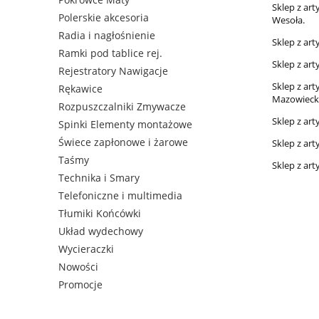
Sklep z ar
Polerskie akcesoria
Wesoła.
Radia i nagłośnienie
Sklep z ar
Ramki pod tablice rej.
Sklep z ar
Rejestratory Nawigacje
Sklep z ar
Rękawice
Mazowieck
Rozpuszczalniki Zmywacze
Sklep z ar
Spinki Elementy montażowe
Świece zapłonowe i żarowe
Sklep z ar
Taśmy
Sklep z ar
Technika i Smary
Telefoniczne i multimedia
Tłumiki Końcówki
Układ wydechowy
Wycieraczki
Nowości
Promocje