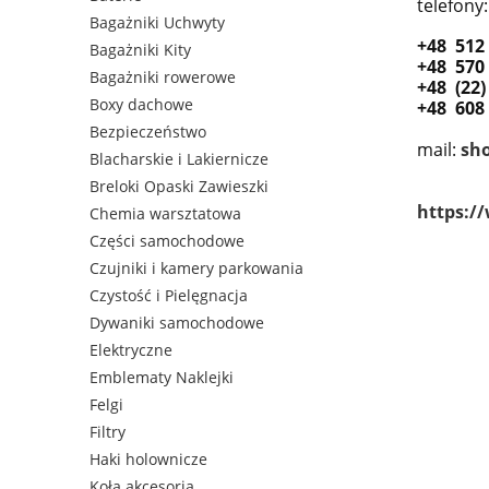
telefony:
Bagażniki Uchwyty
+48 512
Bagażniki Kity
+48 570
Bagażniki rowerowe
+48 (22)
Boxy dachowe
+48 608
Bezpieczeństwo
mail:
sh
Blacharskie i Lakiernicze
Breloki Opaski Zawieszki
https:/
Chemia warsztatowa
Części samochodowe
Czujniki i kamery parkowania
Czystość i Pielęgnacja
Dywaniki samochodowe
Elektryczne
Emblematy Naklejki
Felgi
Filtry
Haki holownicze
Koła akcesoria