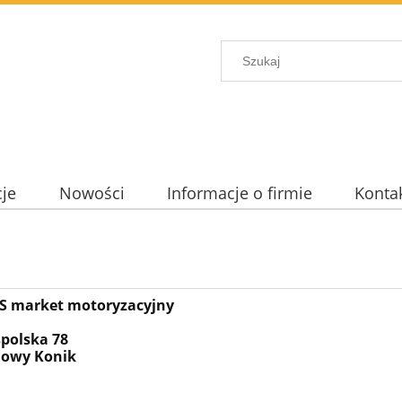
je
Nowości
Informacje o firmie
Konta
 market motoryzacyjny
spolska 78
Nowy Konik