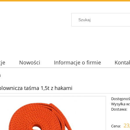
je
Nowości
Informacje o firmie
Konta
i
olownicza taśma 1,5t z hakami
Dostępnoś
Wysyłka w
Dostawa:
Cen
23
Cena:
pła