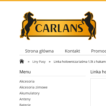
Strona główna
Kontakt
Promoc
»
»
Liny Pasy
Linka holownicza taśma 1,5t z hakam
Menu
Linka h
Akcesoria
Akcesoria zimowe
Akumulatory
Anteny
Baterie