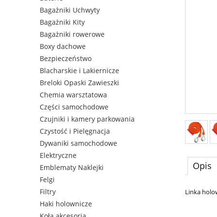
Bagażniki Uchwyty
Bagażniki Kity
Bagażniki rowerowe
Boxy dachowe
Bezpieczeństwo
Blacharskie i Lakiernicze
Breloki Opaski Zawieszki
Chemia warsztatowa
Części samochodowe
Czujniki i kamery parkowania
Czystość i Pielęgnacja
Dywaniki samochodowe
Elektryczne
Opis
Emblematy Naklejki
Felgi
Filtry
Linka holo
Haki holownicze
Koła akcesoria