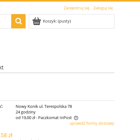
Zarejestruj się
Zaloguj się
Koszyk:
(pusty)
kt
ć:
Nowy Konik ul. Terespolska 78
:
24 godziny
od 19,00 zł
- Paczkomat InPost
sprawdź formy dostawy
a nie zawiera ewentualnych kosztów
,58 zł
tności