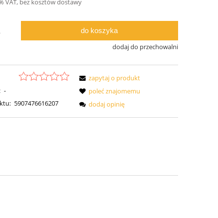
3% VAT, bez kosztów dostawy
do koszyka
.
dodaj do przechowalni
zapytaj o produkt
:
-
poleć znajomemu
ktu:
5907476616207
dodaj opinię