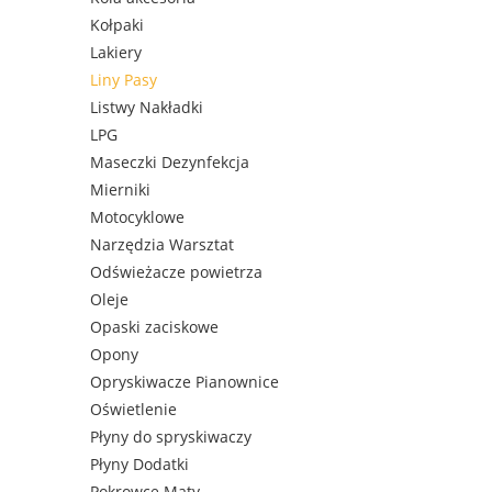
Kołpaki
Lakiery
Liny Pasy
Listwy Nakładki
LPG
Maseczki Dezynfekcja
Mierniki
Motocyklowe
Narzędzia Warsztat
Odświeżacze powietrza
Oleje
Opaski zaciskowe
Opony
Opryskiwacze Pianownice
Oświetlenie
Płyny do spryskiwaczy
Płyny Dodatki
Pokrowce Maty