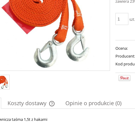
zawiera 2
szt
Ocena:
Producent
Kod produ
Koszty dostawy
Opinie o produkcie (0)
Cena nie zawiera ewentualnych kosztów
wnicza taśma 1,5t z hakami
płatności