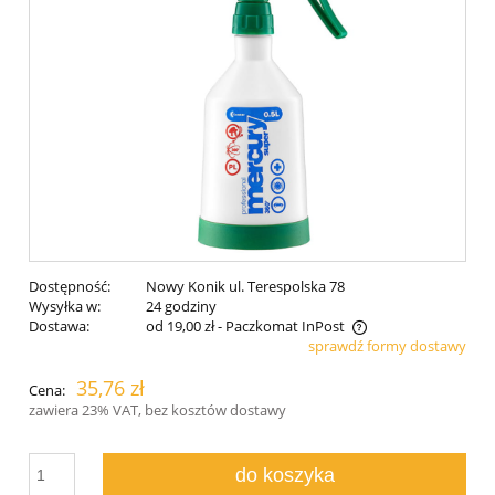
Dostępność:
Nowy Konik ul. Terespolska 78
Wysyłka w:
24 godziny
Dostawa:
od 19,00 zł
- Paczkomat InPost
sprawdź formy dostawy
Cena nie zawiera ewentualnych kosztów płatności
35,76 zł
Cena:
zawiera 23% VAT, bez kosztów dostawy
do koszyka