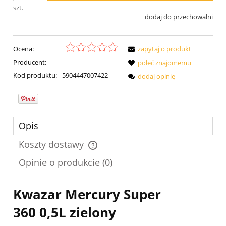
szt.
dodaj do przechowalni
Ocena:
zapytaj o produkt
Producent:
-
poleć znajomemu
Kod produktu:
5904447007422
dodaj opinię
Opis
Koszty dostawy
Cena nie zawiera ewentualnych kosztów płatności
Opinie o produkcie (0)
Kwazar Mercury Super
360 0,5L zielony