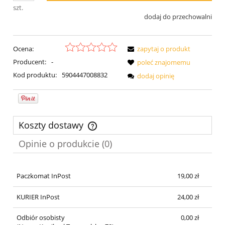
szt.
dodaj do przechowalni
Ocena:
zapytaj o produkt
Producent:
-
poleć znajomemu
Kod produktu:
5904447008832
dodaj opinię
Koszty dostawy
Cena nie zawiera ewentualnych kosztów płatności
Opinie o produkcie (0)
Paczkomat InPost
19,00 zł
KURIER InPost
24,00 zł
Odbiór osobisty
0,00 zł