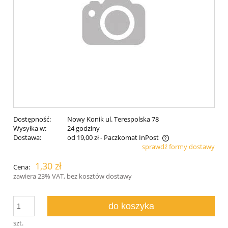
Dostępność:
Nowy Konik ul. Terespolska 78
Wysyłka w:
24 godziny
Dostawa:
od 19,00 zł
- Paczkomat InPost
sprawdź formy dostawy
Cena nie zawiera ewentualnych kosztów płatności
1,30 zł
Cena:
zawiera 23% VAT, bez kosztów dostawy
do koszyka
szt.