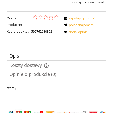
dodaj do przechowalni
Ocena:
zapytaj o produkt
Producent:
-
poleć znajomemu
Kod produktu:
5907626803921
dodaj opinię
Opis
Koszty dostawy
Cena nie zawiera ewentualnych kosztów płatności
Opinie o produkcie (0)
czarny