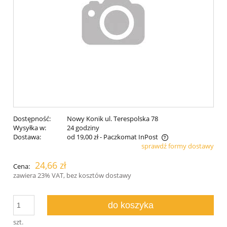
Dostępność:
Nowy Konik ul. Terespolska 78
Wysyłka w:
24 godziny
Dostawa:
od 19,00 zł
- Paczkomat InPost
sprawdź formy dostawy
Cena nie zawiera ewentualnych kosztów płatności
24,66 zł
Cena:
zawiera 23% VAT, bez kosztów dostawy
do koszyka
szt.