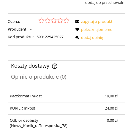
dodaj do przechowalni
Ocena:
zapytaj o produkt
Producent:
-
poleć znajomemu
Kod produktu:
5901225425027
dodaj opinię
Koszty dostawy
Cena nie zawiera ewentualnych kosztów płatności
Opinie o produkcie (0)
Paczkomat InPost
19,00 zł
KURIER InPost
24,00 zł
Odbiór osobisty
0,00 zł
(Nowy_Konik_ul.Terespolska_78)