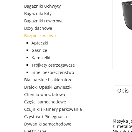
Bagażniki Uchwyty
Bagażniki Kity
Bagażniki rowerowe
Boxy dachowe
Bezpieczeństwo
Apteczki
Gaśnice
Kamizelki
Trójkąty ostrzegawcze
inne, bezpieczeństwo
Blacharskie i Lakiernicze
Breloki Opaski Zawieszki
Opis
Chemia warsztatowa
Części samochodowe
Czujniki i kamery parkowania
Czystość i Pielęgnacja
Klasyka 
Dywaniki samochodowe
z metalo
Elektryczne
Niezależn