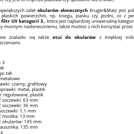
największych zalet
okularów słonecznych
Kruger&Matz jest pol
z płaskich powierzchni, np. śniegu, piasku czy jezdni, co z 
ą
filtr UV kategorii 3.
, która jest najbardziej uniwersalną katego
y mocnym nasłonecznieniu, także możesz z nich korzystać przez 
wie znalazło się także
etui do okularów
z miękkiej mikr
zczeniami.
: 3
tak
ja: tak
 metalowe
awki: czarny, grafitowy
oprawki: metal, plastik
: regulowane, plastik
ć soczewki: 63 mm
 soczewki: 36 mm
soczewki: 1,1 mm
ć mostka: 13 mm
ć okularów: 145 mm
zausznika: 135 mm
 g