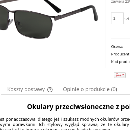
zawiera 2
szt
Ocena:
Producent
Kod produ
Koszty dostawy
Opinie o produkcie (0)
Cena nie zawiera ewentualnych kosztów
Okulary przeciwsłoneczne z po
płatności
jest ponadczasowa, dlatego jeśli szukasz modnych okularów pr
wymi oprawkami. Ich stylowy wygląd sprawia, że te okular
ie czy jest to impreza plażowa czy spotkanie biznesowe.