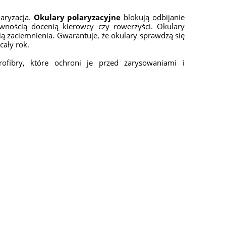
aryzacja.
Okulary polaryzacyjne
blokują odbijanie
pewnością docenią kierowcy czy rowerzyści. Okulary
rią zaciemnienia. Gwarantuje, że okulary sprawdzą się
cały rok.
ofibry, które ochroni je przed zarysowaniami i