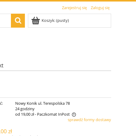
Zarejestruj się
Zaloguj się
Koszyk:
(pusty)
kt
ć:
Nowy Konik ul. Terespolska 78
:
24 godziny
od 19,00 zł
- Paczkomat InPost
sprawdź formy dostawy
a nie zawiera ewentualnych kosztów
,00 zł
tności