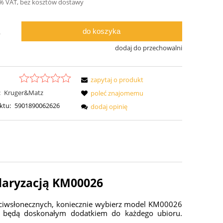
3% VAT, bez kosztów dostawy
do koszyka
.
dodaj do przechowalni
zapytaj o produkt
:
Kruger&Matz
poleć znajomemu
ktu:
5901890062626
dodaj opinię
laryzacją KM00026
zeciwsłonecznych, koniecznie wybierz model KM00026
y będą doskonałym dodatkiem do każdego ubioru.