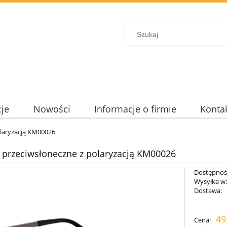
je
Nowości
Informacje o firmie
Konta
olaryzacją KM00026
 przeciwsłoneczne z polaryzacją KM00026
Dostępnoś
Wysyłka w
Dostawa:
Cen
49
Cena:
pła