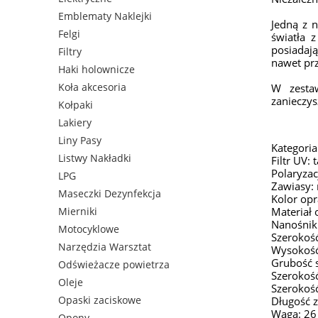
Emblematy Naklejki
Jedną z 
Felgi
światła 
posiadaj
Filtry
nawet prz
Haki holownicze
Koła akcesoria
W zesta
zanieczys
Kołpaki
Lakiery
Liny Pasy
Kategoria
Listwy Nakładki
Filtr UV: 
Polaryzac
LPG
Zawiasy:
Maseczki Dezynfekcja
Kolor opr
Mierniki
Materiał 
Nanośniki
Motocyklowe
Szerokoś
Narzędzia Warsztat
Wysokość
Grubość 
Odświeżacze powietrza
Szerokoś
Oleje
Szerokoś
Opaski zaciskowe
Długość 
Waga: 26
Opony