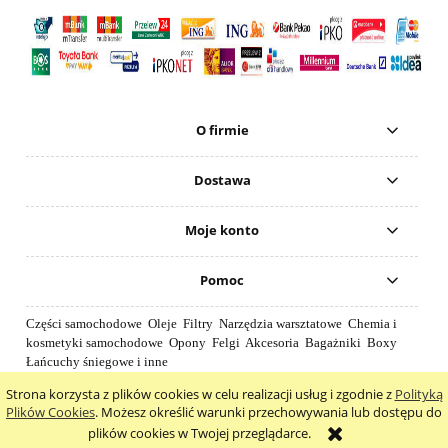
O firmie
Dostawa
Moje konto
Pomoc
Części samochodowe Oleje Filtry Narzędzia warsztatowe Chemia i
kosmetyki samochodowe Opony Felgi Akcesoria Bagażniki Boxy
Łańcuchy śniegowe i inne
Strona korzysta z plików cookies w celu realizacji usług i zgodnie z
Polityką
pokaż pełną wersję strony
Plików Cookies
. Możesz określić warunki przechowywania lub dostępu do
plików cookies w Twojej przeglądarce.
Sklep internetowy Shoper.pl