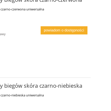
 czarno-czerwona uniwersalna
powiadom o dostępności
tawy
y biegów skóra czarno-niebieska
 czarno-niebieska uniwersalna