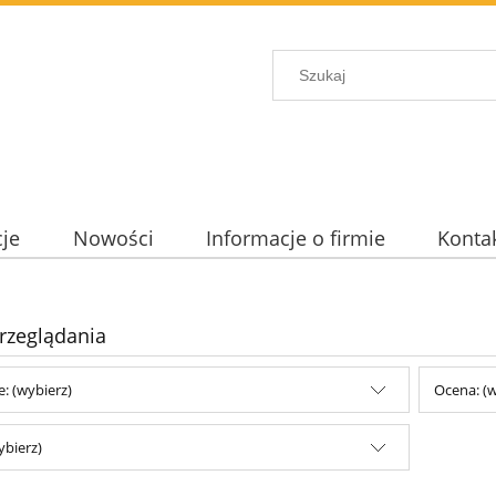
je
Nowości
Informacje o firmie
Konta
rzeglądania
e: (wybierz)
Ocena: (w
ybierz)