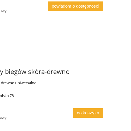
powiadom o dostępności
tawy
ny biegów skóra-drewno
a-drewno uniwersalna
olska 78
do koszyka
tawy