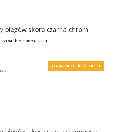
y biegów skóra czarna-chrom
 czarna-chrom uniwersalna
powiadom o dostępności
tawy
y biegów skóra czarno-czerwona