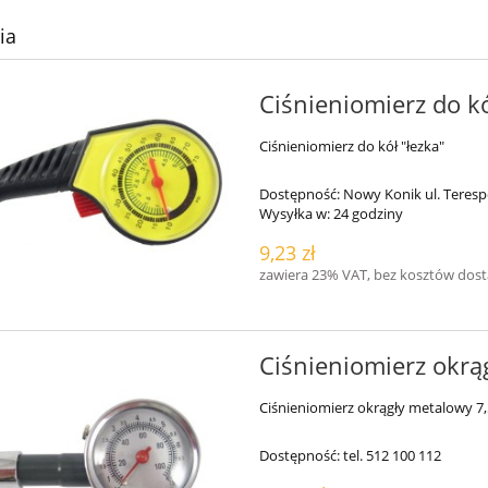
ia
Ciśnieniomierz do kó
Ciśnieniomierz do kół "łezka"
Dostępność:
Nowy Konik ul. Teresp
Wysyłka w:
24 godziny
9,23 zł
zawiera 23% VAT, bez kosztów dos
Ciśnieniomierz okrą
Ciśnieniomierz okrągły metalowy 7,
Dostępność:
tel. 512 100 112