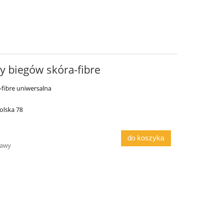
y biegów skóra-fibre
-fibre uniwersalna
olska 78
do koszyka
tawy