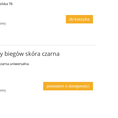
olska 78
do koszyka
tawy
y biegów skóra czarna
czarna uniwersalna
powiadom o dostępności
tawy