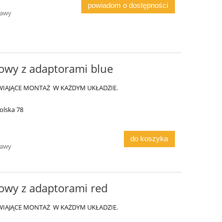
powiadom o dostępności
tawy
kowy z adaptorami blue
WIAJĄCE MONTAŻ W KAŻDYM UKŁADZIE.
olska 78
do koszyka
tawy
kowy z adaptorami red
WIAJĄCE MONTAŻ W KAŻDYM UKŁADZIE.