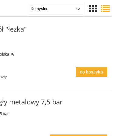
ł "łezka"
olska 78
do koszyka
tawy
gły metalowy 7,5 bar
5 bar