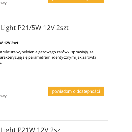
tawy
 Light P21/5W 12V 2szt
W 12V 2szt
 struktura wypełnienia gazowego żarówki sprawiają, że
charakteryzują się parametrami identycznymi jak żarówki
w.
powiadom o dostępności
tawy
 Light P21W 12V 2szt