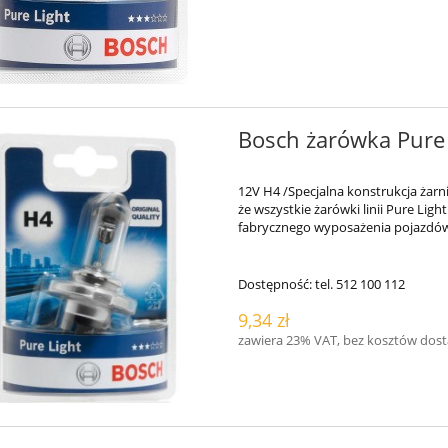
Bosch żarówka Pure
12V H4 /Specjalna konstrukcja żarn
że wszystkie żarówki linii Pure Lig
fabrycznego wyposażenia pojazdó
Dostępność:
tel. 512 100 112
9,34 zł
zawiera 23% VAT, bez kosztów dos