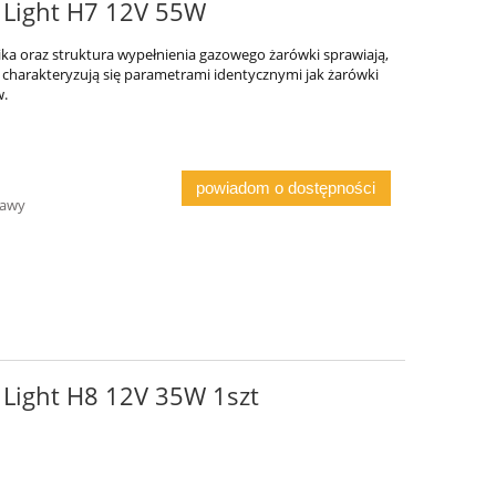
 Light H7 12V 55W
ika oraz struktura wypełnienia gazowego żarówki sprawiają,
ht charakteryzują się parametrami identycznymi jak żarówki
w.
powiadom o dostępności
tawy
 Light H8 12V 35W 1szt