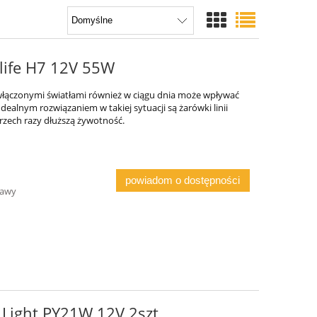
life H7 12V 55W
 włączonymi światłami również w ciągu dnia może wpływać
dealnym rozwiązaniem w takiej sytuacji są żarówki linii
rzech razy dłuższą żywotność.
powiadom o dostępności
tawy
 Light PY21W 12V 2szt