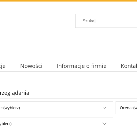
je
Nowości
Informacje o firmie
Konta
rzeglądania
e: (wybierz)
Ocena: (w
ybierz)