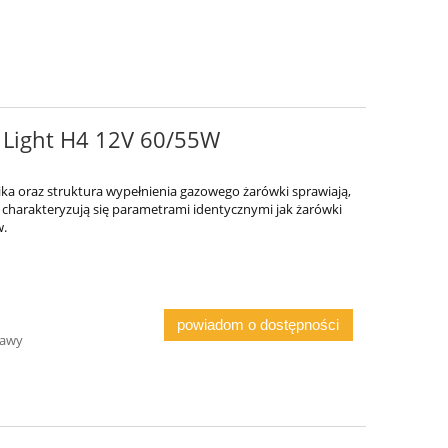
 Light H4 12V 60/55W
ika oraz struktura wypełnienia gazowego żarówki sprawiają,
ht charakteryzują się parametrami identycznymi jak żarówki
w.
powiadom o dostępności
tawy