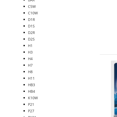
C5W
C10W
D1R
D1S
D2R
D2S
H1
H3
H4
H7
H8
H11
HB3
HB4
K10W
P21
P27