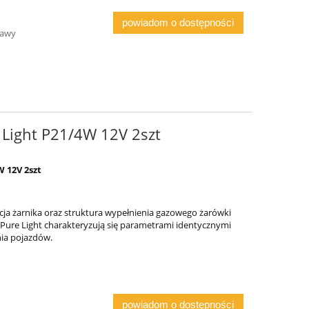
powiadom o dostępności
tawy
 Light P21/4W 12V 2szt
 12V 2szt
cja żarnika oraz struktura wypełnienia gazowego żarówki
ii Pure Light charakteryzują się parametrami identycznymi
ia pojazdów.
powiadom o dostępności