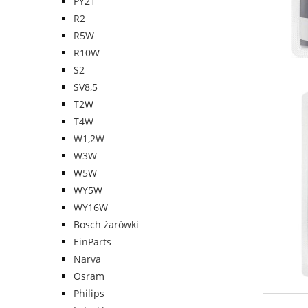
PY21
R2
R5W
R10W
S2
SV8,5
T2W
T4W
W1,2W
W3W
W5W
WY5W
WY16W
Bosch żarówki
EinParts
Narva
Osram
Philips