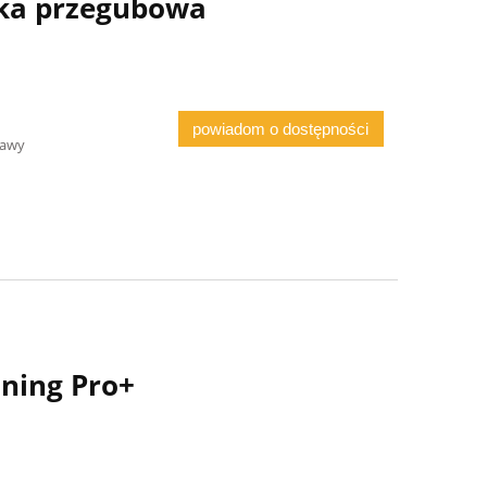
ka przegubowa
powiadom o dostępności
tawy
ning Pro+