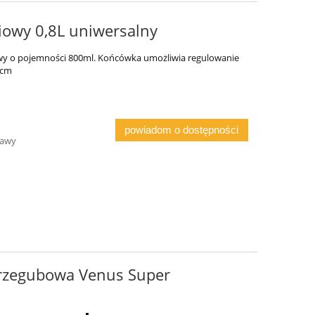
iowy 0,8L uniwersalny
owy o pojemności 800ml. Końcówka umożliwia regulowanie
0cm
powiadom o dostępności
tawy
rzegubowa Venus Super