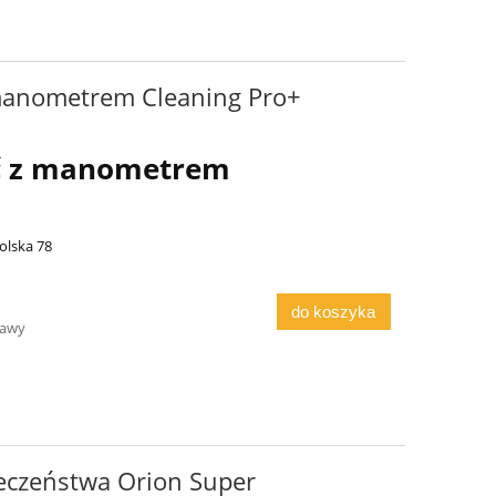
manometrem Cleaning Pro+
ć z manometrem
olska 78
do koszyka
tawy
eczeństwa Orion Super