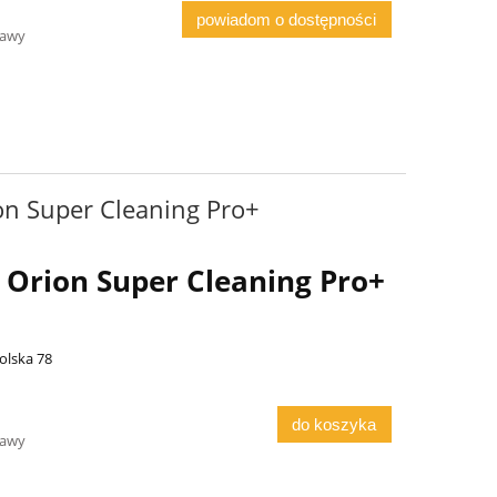
powiadom o dostępności
tawy
n Super Cleaning Pro+
Orion Super Cleaning Pro+
olska 78
do koszyka
tawy