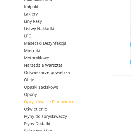
Kołpaki
Lakiery
Liny Pasy
Listwy Nakładki
LPG
Maseczki Dezynfekcja
Mierniki
Motocyklowe
Narzędzia Warsztat
Odświeżacze powietrza
Oleje
Opaski zaciskowe
Opony
Opryskiwacze Pianownice
Oświetlenie
Płyny do spryskiwaczy
Płyny Dodatki
Pokrowce Maty