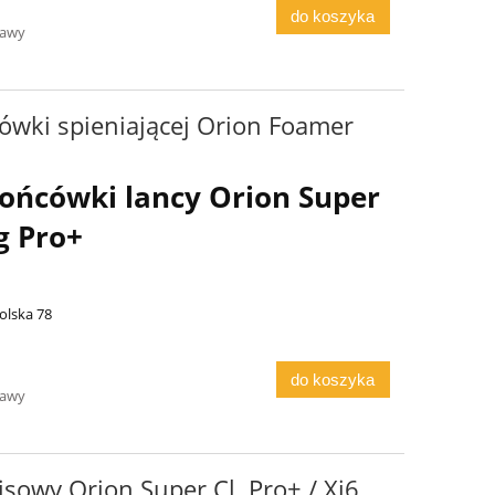
do koszyka
tawy
wki spieniającej Orion Foamer
ońcówki lancy Orion Super
g Pro+
olska 78
do koszyka
tawy
sowy Orion Super Cl. Pro+ / Xi6