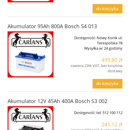
do koszyka
Akumulator 95Ah 800A Bosch S4 013
Dostępność:
Nowy Konik ul.
Terespolska 78
Wysyłka w:
24 godziny
499,80 zł
zawiera 23% VAT, bez kosztów
dostawy
do koszyka
Akumulator 12V 45Ah 400A Bosch S3 002
Dostępność:
tel. 512 100 112
241,12 zł
zawiera 23% VAT, bez kosztów