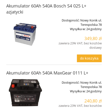
Akumulator 60Ah 540A Bosch S4 025 L+
azjatycki
Dostępność:
Nowy Konik ul.
Terespolska 78
Wysyłka w:
24 godziny
349,80 zł
zawiera 23% VAT, bez kosztów
dostawy
do koszyka
Akumulator 60Ah 540A MaxGear 0111 L+
Dostępność:
Nowy Konik ul.
Terespolska 78
Wysyłka w:
24 godziny
240,80 zł
zawiera 23% VAT, bez kosztów