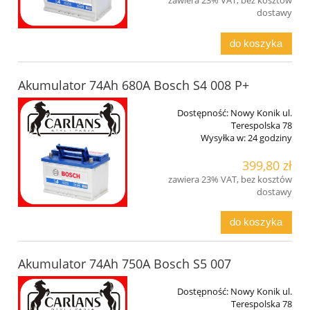
zawiera 23% VAT, bez kosztów
dostawy
do koszyka
Akumulator 74Ah 680A Bosch S4 008 P+
Dostępność:
Nowy Konik ul.
Terespolska 78
Wysyłka w:
24 godziny
399,80 zł
zawiera 23% VAT, bez kosztów
dostawy
do koszyka
Akumulator 74Ah 750A Bosch S5 007
Dostępność:
Nowy Konik ul.
Terespolska 78